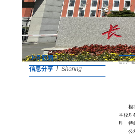
上月新闻
/
Top10
首页
»
通
信息分享
/
Sharing
根
学校对符
理，特此
公