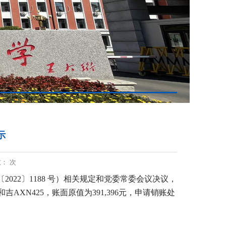
示
数：
次
22〕1188 号）相关规定和党委常委会议决议，
吉AXN425，账面原值为391,396元，申请销账处
。