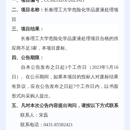
一、项目编号：
CCHLGDX-2023-05
二、项目名称：
长春理工大学危险化学品废液处理项
目
三、
项目结果：
长春理工大学危险化学品废液处理项目
合格的供
应商不足
3家，本项目废标。
四
、公告期限
：
自本公告发布之日起
1个工作日（202
3
年
5
月
16
日）
。
在公示期间，如果本项目的投标人对
废标
结果
有
异议，应在
公告发布之日起
7个工作日内，以书面
形式向采购人提出。
五
、凡对本次公告内容提出询问，请按以下方式联系
联系人：
宋磊
联系电话：
0431-85582421