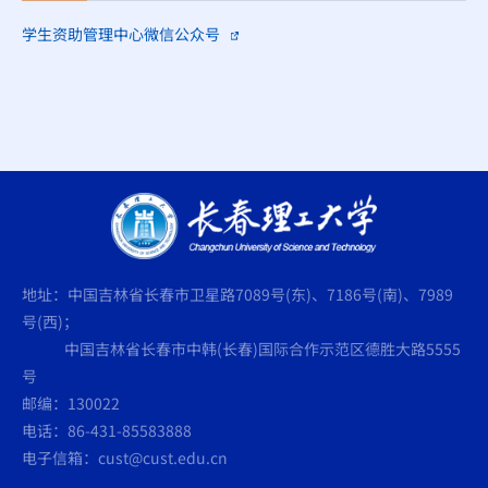
学生资助管理中心微信公众号
地址：中国吉林省长春市卫星路7089号(东)、7186号(南)、7989
号(西)；
中国吉林省长春市中韩(长春)国际合作示范区德胜大路5555
号
邮编：130022
电话：86-431-85583888
电子信箱：cust@cust.edu.cn