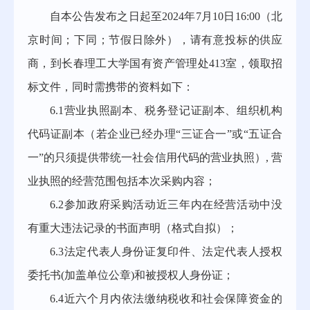
自本公告发布之日起至
202
4
年
7
月
10
日
16:00（北
京时间
；
下同
；
节假日除外
），请有意投标的供应
商，到长春理工大学国有资产管理处
413室，领取招
标文件，同时需携带的资料如下：
6.1营业执照副本、税务登记证副本、组织机构
代码证副本（若企业已经办理“三证合一”或“五证合
一”的只须提供带统一社会信用代码的营业执照）,
营
业执照的经营范围包括本次采购内容；
6.2参加政府采购活动近三年内在经营活动中没
有重大违法记录的书面声明（格式自拟）；
6.3法定代表人身份证复印件、法定代表人授权
委托书(加盖单位公章)和被授权人身份证；
6.4近六个月内依法缴纳税收和社会保障资金的