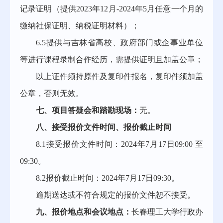
记录证明（提供202
3
年
12
月
-202
4
年
5
月任意一个月的
缴纳社保证明、纳税证明材料）；
6.5提供与吉林省高校、政府部门或企事业单位
等进行课程录制合作经历，需提供证明且加盖公章；
以上证件须持原件及复印件报名，复印件须加盖
公章，否则无效。
七、项目答疑会和踏勘现场：
无。
八、接受报价文件时间、报价截止时间
8.1接受报价文件时间：
202
4
年
7
月
17
日
09:00 至
09:30。
8.2报价截止时间：202
4
年
7
月
17
日
09:30。
逾期送达或不符合规定的报价文件恕不接受。
九、报价地点和会议地点：
长春理工大学行政办