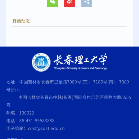
其他动态
地址：中国吉林省长春市卫星路7089号(东)、7186号(南)、7989
号(西)；
中国吉林省长春市中韩(长春)国际合作示范区德胜大路5555
号
邮编：130022
电话：86-431-85583888
电子信箱：cust@cust.edu.cn