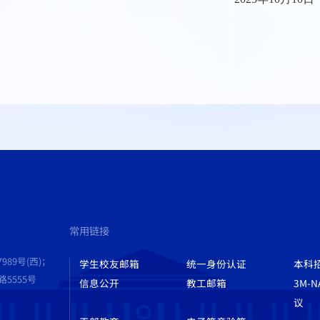
常用链接
989号(西)；
学生校友邮箱
统一身份认证
本科
555号
信息公开
教工邮箱
3M-
议