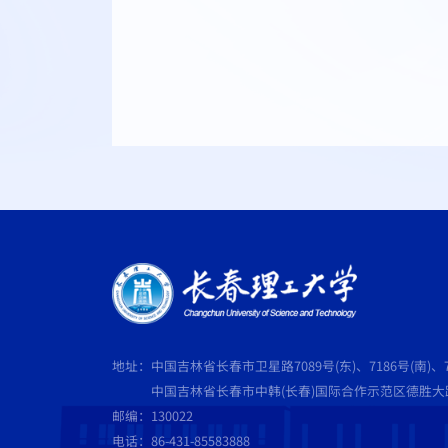
地址：中国吉林省长春市卫星路7089号(东)、7186号(南)、7
中国吉林省长春市中韩(长春)国际合作示范区德胜大路5
邮编：130022
电话：86-431-85583888