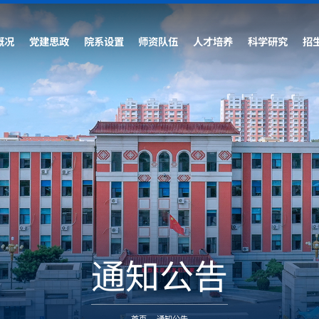
概况
党建思政
院系设置
师资队伍
人才培养
科学研究
招
通知公告
首页
-
通知公告