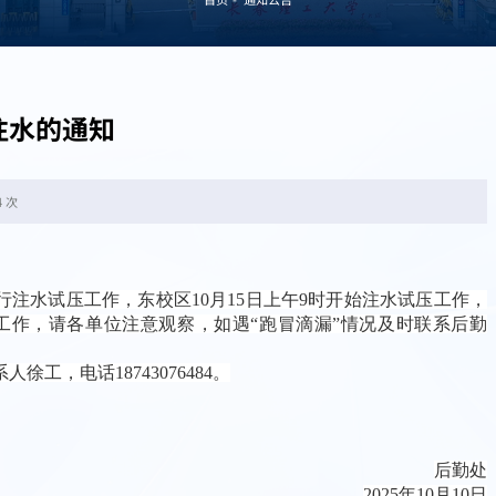
注水的通知
4 次
行注水试压工作，
东校区
10月15日上午9时开始注水
试压工作
，
工作
，
请各单位注意观察，如遇“跑冒滴漏”情况及时联系后勤
系人
徐
工，电话
18743076484。
后勤处
202
5
年10月
10
日