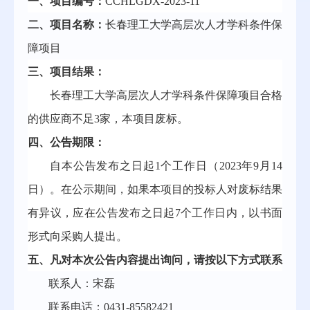
一、项目编号：
CCHLGDX-2023-11
二、项目名称：
长春理工大学高层次人才学科条件保
障项目
三、
项目结果：
长春理工大学高层次人才学科条件保障项目
合格
的供应商不足
3家，本项目
废标。
四
、公告期限
：
自本公告发布之日起
1个工作日（202
3
年
9
月
14
日）
。
在公示期间，如果本项目的投标人对
废标
结果
有
异议，应在
公告发布之日起
7个工作日内，以书面
形式向采购人提出。
五
、凡对本次公告内容提出询问，请按以下方式联系
联系人：
宋磊
联系电话：
0431-85582421