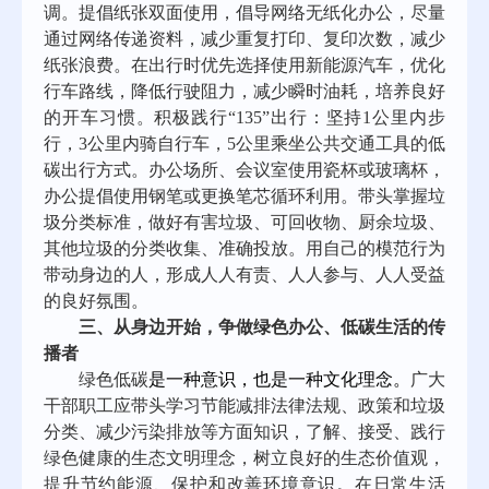
调。提倡纸张双面使用，倡导网络无纸化办公，尽量
通过网络传递资料，减少重复打印、复印次数，减少
纸张浪费。在出行时优先选择使用新能源汽车，优化
行车路线，降低行驶阻力，减少瞬时油耗，培养良好
的开车习惯。积极践行“135”出行：坚持1公里内步
行，3公里内骑自行车，5公里乘坐公共交通工具的低
碳出行方式。办公场所、会议室使用瓷杯或玻璃杯，
办公提倡使用钢笔或更换笔芯循环利用。带头掌握垃
圾分类标准，做好有害垃圾、可回收物、厨余垃圾、
其他垃圾的分类收集、准确投放。用自己的模范行为
带动身边的人，形成人人有责、人人参与、人人受益
的良好氛围。
三、从身边开始，争做绿色办公、低碳生活的传
播者
绿色低碳
是一种意识，也是一种文化理念。
广大
干部职工应带头学习节能减排法律法规、政策和垃圾
分类、减少污染排放等方面知识，了解、接受、践行
绿色健康的生态文明理念，树立良好的生态价值观，
提升节约能源、保护和改善环境意识。在日常生活