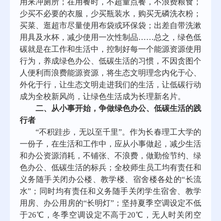
用来冲厕所；在用餐时，不超量点餐，不浪费粮食；
少买不必要的衣服，少买瓶装水，购买无磷洗衣粉；
买菜、逛超市尽量使用布袋或环保袋；出差自带洗漱
用具及水杯，减少使用一次性制品……总之，绿色低
碳就是在工作和生活中，控制好每一个能源资源使用
行为，养成绿色办公、低碳生活的习惯，不因贪图个
人便利而浪费能源资源，将生态文明理念内化于心、
外化于行，让生态文明走进我们的生活，让低碳行动
成为全校新风尚，让绿色生活成为长理新名片。
二、从小事开始，争做绿色办公、低碳生活的践
行者
“不积跬步，无以至千里”。作为长春理工大学的
一份子，在生活和工作中，应从小事做起，减少生活
和办公资源消耗，不铺张、不浪费，做勤俭节约、绿
色办公、低碳生活的标兵；全校师生员工均有责任和
义务随手关闭办公楼、教学楼、宿舍楼各处的“长流
水”；同时均有责任和义务随手关闭学生宿舍、教学
用房、办公用房的“长明灯”；坚持夏季空调设定不低
于26℃，冬季空调设定不高于20℃，无人时关闭空