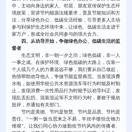
中，主动向身边的家人、邻居、朋友宣传保护生态环
境政策，宣讲节约能源法规要求，普及节能知识和方
法，分享绿色办公、低碳生活经验，引导更多人主动
参与到保护生态环境中来，让绿色、低碳生活走进千
家万户，形成全社会共同参与的强大合力。
四、从劝导开始，争做绿色办公、低碳生活的监
督者
生态文明，非一朝一夕之功；绿色低碳，非一人
一事之成。在保护环境、绿色低碳的大路上，仅靠一
个人或几个人的力量远远不够，我们要从自己做起，
热情帮助劝导他人，争做节能监督典范。当发现浪费
水电，如使用学校公共水资源洗车等行为时能及时制
止，发现浪费一次性用品行为时能予以劝导纠正，发
现乱丢乱扔、混装混运等不文明行为时，要敢于规劝
批评，并通知有关部门。
节约是美德、节约是智慧、节约是品质、节约是
责任。“一粥一饭当思来之不易，半丝半缕恒念物力
维艰”。让我们同心协力做勤俭节约风尚的传播者、