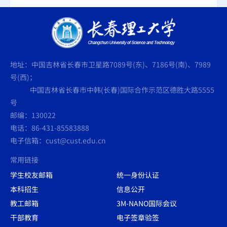
地址：中国吉林省长春市卫星路7089号(东)、7186号(南)、7989
号(西)；
中国吉林省长春市中韩(长春)国际合作示范区德胜大路5555
号
邮编：130022
电话：86-431-85583888
电子信箱：cust@cust.edu.cn
常用链接
学生校友邮箱
统一身份认证
本科招生
信息公开
教工邮箱
3M-NANO国际会议
干部教育
电子签章验签