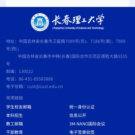
地址：中国吉林省长春市卫星路7089号(东)、7186号(南)、7989
号(西)；
中国吉林省长春市中韩(长春)国际合作示范区德胜大路5555
号
邮编：130022
电话：86-431-85583888
电子信箱：cust@cust.edu.cn
常用链接
学生校友邮箱
统一身份认证
本科招生
信息公开
教工邮箱
3M-NANO国际会议
干部教育
电子签章验签