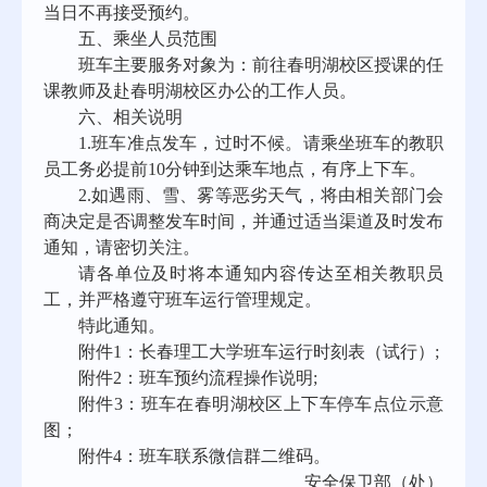
当日不再接受预约。
五、乘坐人员范围
班车主要服务对象为：前往春明湖校区授课的任
课教师及赴春明湖校区办公的工作人员。
六、相关
说明
1.班车准点发车，过时不候。请乘坐班车的教职
员工务必提前10分钟到达乘车地点，有序上下车。
2
.如遇雨、雪、雾等恶劣天气，将由相关部门会
商决定是否调整发车时间，并通过适当渠道及时发布
通知，请密切关注。
请各单位及时将本通知内容传达至相关教职员
工，并严格遵守班车运行管理规定。
特此通知。
附件
1
：
长春理工大学
班车运行时刻表
（试行）
;
附件
2
：
班车预约流程操作说明
;
附件
3
：
班车在春明湖校区上下车停车点位示意
图
；
附件
4：班车联系微信群二维码。
安全保卫部（处）