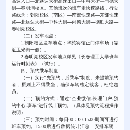
高速入口—北远达大街高速出口—中科大街—尚德大
街—春明湖校区
。
其他班次的班车走
快速路
线，
行驶
路线
为
：朝阳校区（南区）
—南部快速路—东部快速
路—北远达大街—
中科大街
—尚德大街—德胜大路—
春明湖校区
。
（二）发车地点：
1
.
朝阳校区发车地点：华苑宾馆正门停车场（靠
近卫光街一侧）。
2.
春明湖校区发车地点详见《长春理工大学班车
运行时刻表》（试行）
。
四、预约乘车制度
（一）实行
“先预约，后乘车”制度。未提前预约
者，原则上不得乘坐，确保车辆核定载客，杜绝超
员。
（二）预约方式：通过
“企业微信-长理门户-预
约中心-班车”进行线上预约。
（具体见预约流程操作
说明）
（三）预约时间：每日
00：0
0-
1
5
:00期间可进行
班车预约。1
5
:0
0
后进行数据统计汇总，安排车辆，