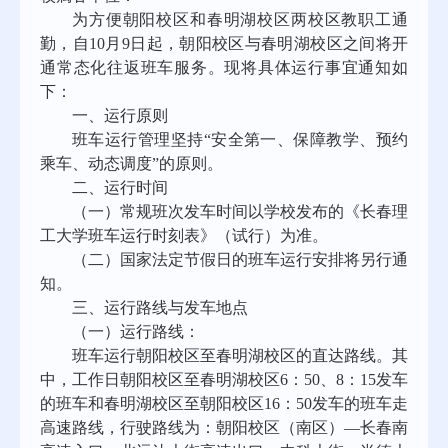
为方便朝阳校区和春明湖校区两校区教职工通
勤，自
1
0
月
9日起，朝阳校区与春明湖校区之间将开
通常态化往返班车服务。现将具体运行事宜通知如
下：
一、运行原则
班车运行管理坚持
“安全第一、保障教学、预约
乘车、动态调度”的原则。
二、运行时间
（一）常规班次发车时间以学校发布的《长春理
工大学班车运行时刻表》（试行）为准。
（二）国家法定节假日的班车运行安排将另行通
知。
三、运行路线与
发车地
点
（一）
运行路线：
班车运行朝阳校区至春明湖校区的直达
路线
。
其
中，工作日朝阳校区至春明湖校区
6：50、8：15发车
的班车和春明湖校区至朝阳校区16：50发车的班车走
高速
路线
，
行驶路线为：朝阳校区（南区）
—长春南