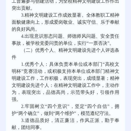
工普遍参与创建活动，为全校精神文明建设工作作出
突出贡献。
3.精神文明建设工作成效显著。
全体
教职工精神
面貌
健康向上
，形成爱岗敬业、诚实守信、乐于奉献
的良好风尚。
4.出现意识形态问题、师德师风问题、安全责任
事故，被学校党委问责的单位，实行“一票否决”。
（二）优秀个人
、
精神文明建设先进个人
评选条
件
1.优秀个人：具体负责本单位或本部门“高校文
明杯”竞赛活动，或积极支持本单位或本部门精神文
明建设工作，工作积极，表现突出，成绩显著；精神
文明建设先进个人：在精神文明建设工作中，主动作
为，表现突出，品德高尚，示范带头好，引领作用
强。
2.牢固
树立
“四个意识”
，坚定
“四个自信”，拥
护“两个确立”，做到“两个维护”，模范遵纪守法。
3.道德品质好，清正廉洁，作风正派，勤于奉
献，团结同事。