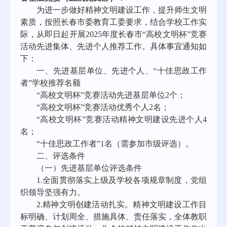
为进一步做好精神文明建设工作，提升师生文明
素质，按照长春市委教育工委要求，结合
学校
工作实
际，从即日起开展
202
5
年度长春市
“高校文明杯”竞赛
活动先进集体、先进个人推荐工作。具体事宜通知如
下：
一、先进
基层单位
、先进个人
、
“
十佳思政工作
者
”
学校推荐
名额
“高校文明杯”竞赛活动先进基层单位2个；
“高校文明杯”竞赛活动优秀个人2名；
“高校文明杯”竞赛活动精神文明建设先进个人4
名
；
“
十佳思政工作者
”
1名（需参加市级评选）。
二、
评选
条件
（一）先进基层单位评选条件
1.全面
贯彻
落实上级及学校各项规章制度，党组
织领导坚强有力。
2.精神文明创建活动扎实。精神文明建设工作目
标明确、计划周全、措施具体、责任落实，全体教职