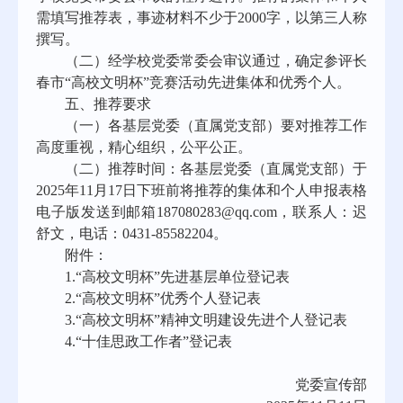
需
填写
推荐表，事迹材料不少于
2000字，以第三人称
撰写。
（二）经学校
党委常委会审议
通过，确定参评长
春市
“高校文明杯”竞赛活动
先进
集体
和优秀
个人。
五、推荐要求
（一）各基层党委（直属党支部）要对推荐工作
高度重视，精心组织
，
公平公正。
（二）推荐时间：各基层党委（直属党支部）于
2025年11
月
17
日下班前将推荐的集体和个人申报表格
电子版发送到邮箱
187080283@qq.com，联系人：迟
舒文，电话：0431-85582204。
附件：
1.“高校文明杯”先进基层单位登记表
2.“高校文明杯”优秀个人登记表
3.“高校文明杯”精神文明建设先进个人登记表
4.“十佳思政工作者”登记表
党委宣传部