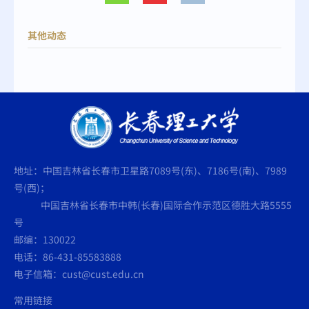
其他动态
地址：中国吉林省长春市卫星路7089号(东)、7186号(南)、7989
号(西)；
中国吉林省长春市中韩(长春)国际合作示范区德胜大路5555
号
邮编：130022
电话：86-431-85583888
电子信箱：cust@cust.edu.cn
常用链接