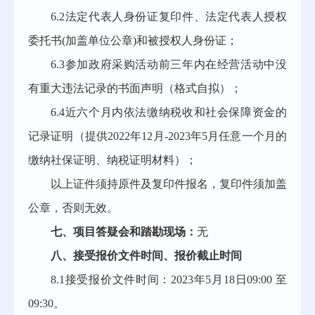
6.2法定代表人身份证复印件、法定代表人授权
委托书(加盖单位公章)和被授权人身份证；
6.3参加政府采购活动前三年内在经营活动中没
有重大违法记录的书面声明（格式自拟）；
6.4近六个月内依法缴纳税收和社会保障资金的
记录证明（提供202
2
年
12
月
-202
3
年
5
月任意一个月的
缴纳社保证明、纳税证明材料）；
以上证件须持原件及复印件报名，复印件须加盖
公章，否则无效。
七、项目答疑会和踏勘现场：
无
八、接受报价文件时间、报价截止时间
8.1接受报价文件时间：
202
3
年
5
月
18
日
09
:
0
0 至
09
:
3
0。