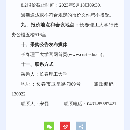
8.2报价截止时间：202
3
年
5
月
18
日
09
:
3
0。
逾期送达或不符合规定的报价文件恕不接受。
九、报价地点和会议地点：
长春理工大学行政
办公楼
五
楼
516
室
十、采购公告发布媒体
长春理工大学官网首页
(
www.cust.edu.cn
)。
十一、联系方式
采购人：长春理工大学
地址：长春市卫星路
7089号 邮政编码：
130022
联系人：
宋磊
联系电话：
0431-85582421