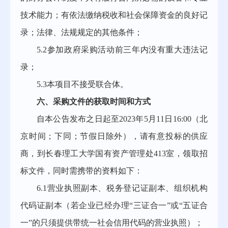
技术能力；有依法缴纳税收和社会保障资金的良好记
录；法律、法规规定的其他条件；
5.2参加政府采购活动前三年内没有重大违法记
录；
5.
3
本项目不接受联合体。
六、采购文件的获取时间和方式
自本公告发布之日起至
202
3
年
5
月
11
日
16:00（北
京时间
；
下同
；
节假日除外
），请有意投标的供应
商，到长春理工大学国有资产管理处
413室，领取招
标文件，同时需携带的资料如下：
6.1营业执照副本、税务登记证副本、组织机构
代码证副本（若企业已经办理“三证合一”或“五证合
一”的只须提供带统一社会信用代码的营业执照）；