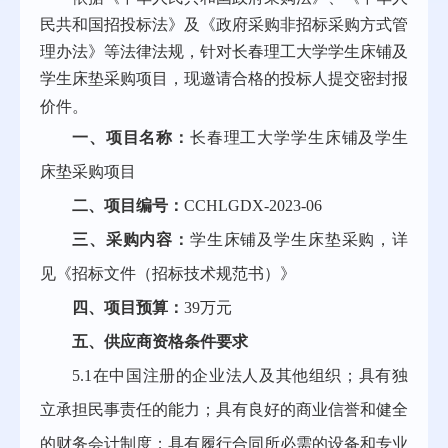
民共和国招投标法》及《政府采购非招标采购方式管
理办法》等法律法规，针对长
春理工大学学生床铺
及
学生床垫采购项
目，现邀请合格的投标人提交密封报
价件。
一、项目名称：
长春理工大学学生床铺
及
学生
床垫采购
项目
二、项目编号：
CCHLGDX-202
3
-0
6
三、采购内容：
学生床铺
及
学生床垫采购
，详
见《招标文件（招标技术规范书）》
四、项目预算：
39
万元
五、供应商资格条件要求
5.1在中国注册的企业法人及其他组织；具有独
立承担民事责任的能力；具有良好的商业信誉和健全
的财务会计制度；具有履行合同所必需的设备和专业