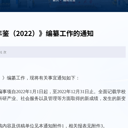
鉴（2022）》编纂工作的通知
01 次
）》编纂工作，现将有关事宜通知如下：
编事项自
2022
年
1
月
1
日起，至
2022
年
12
月
31
日止。全面记载学校
科研产业、社会服务以及管理等方面取得的新成绩，发生的新变
稿内容及供稿单位见本通知附件
1
，相关报表见附件
3
。