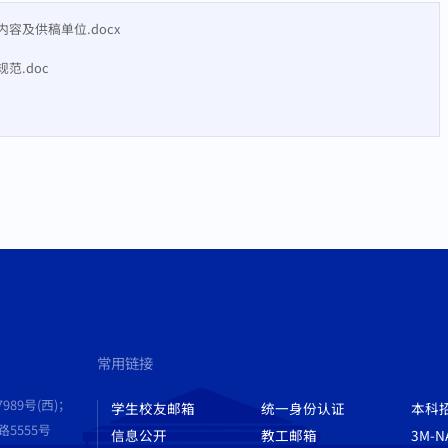
容及供稿单位.docx
范.doc
常用链接
989号(西)；
学生校友邮箱
统一身份认证
本科
555号
信息公开
教工邮箱
3M-