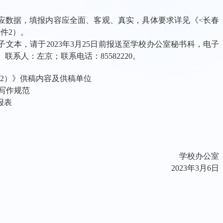
应数据，填报内容应全面、客观、真实，具体要求详见《
<
长春
附件
2
）。
子文本，请于
2023
年
3
月
25
日前报送至学校办公室秘书科，电子
。联系人：左京；联系电话：
85582220
。
2
）》供稿内容及供稿单位
写作规范
报表
学校办公室
2023
年
3
月
6
日