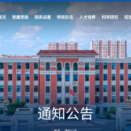
概况
党建思政
院系设置
师资队伍
人才培养
科学研究
招
通知公告
首页
-
通知公告