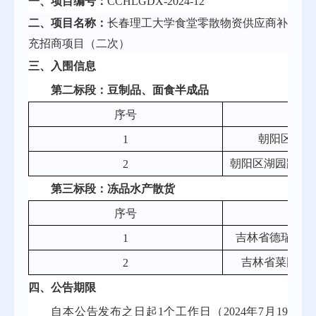
一、项目编号：
CCHLGDX-202
4
-
12
二、项目名称：
长春理工大学食堂零散物资供应商补
充招商项目（二次）
三、
入围
信息
第二标段：豆制品、面食半成品
序号
单
朝阳区宇婷
1
朝阳区湖园路市
2
第三标段：冻品水产散货
序号
单
吉林省德瑞祥供
1
吉林省菜团帮
2
四
、公告期限
自本公告发布之日起
1个工作日（202
4
年
7
月
19