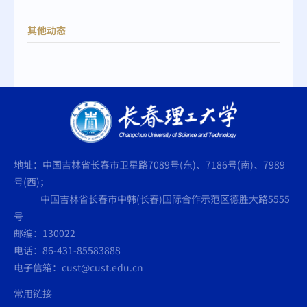
其他动态
地址：中国吉林省长春市卫星路7089号(东)、7186号(南)、7989
号(西)；
中国吉林省长春市中韩(长春)国际合作示范区德胜大路5555
号
邮编：130022
电话：86-431-85583888
电子信箱：cust@cust.edu.cn
常用链接