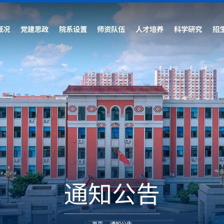
概况
党建思政
院系设置
师资队伍
人才培养
科学研究
招
通知公告
首页
-
通知公告