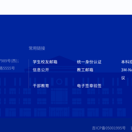
常用链接
989号(西)；
学生校友邮箱
统一身份认证
本科
555号
信息公开
教工邮箱
3M-
议
干部教育
电子签章验签
吉ICP备05001995号