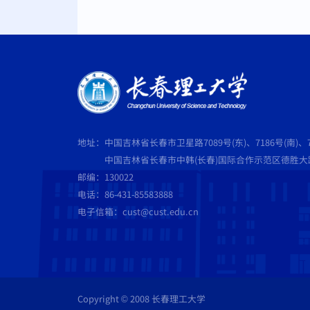
地址：中国吉林省长春市卫星路7089号(东)、7186号(南)、7
中国吉林省长春市中韩(长春)国际合作示范区德胜大路5
邮编：130022
电话：86-431-85583888
电子信箱：cust@cust.edu.cn
Copyright © 2008 长春理工大学