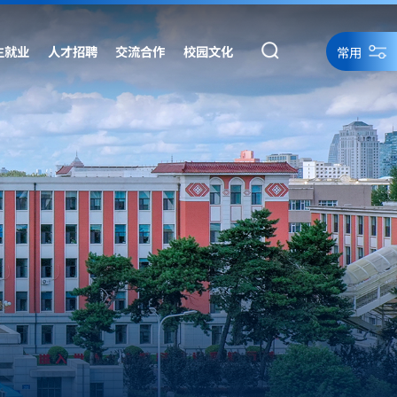
生就业
人才招聘
交流合作
校园文化
常用
统一身份认证
统一身份认证备用
网络资源
网站导航