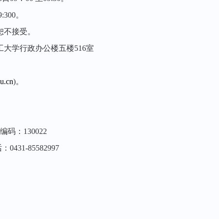
:300。
恕不接受。
大学行政办公楼五楼516室
u.cn
)。
码：130022
-85582997