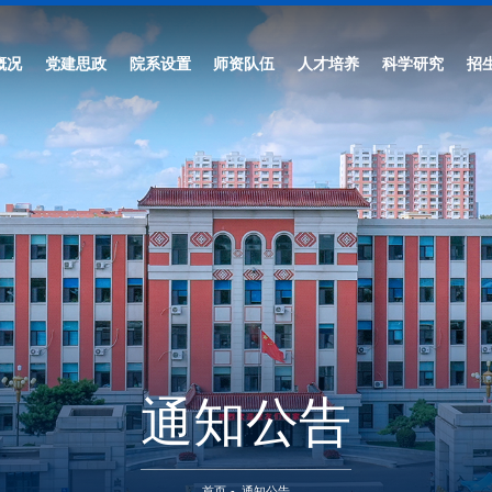
概况
党建思政
院系设置
师资队伍
人才培养
科学研究
招
通知公告
首页
-
通知公告