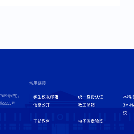
常用链接
989号(西)；
学生校友邮箱
统一身份认证
本科
555号
信息公开
教工邮箱
3M-
议
干部教育
电子签章验签