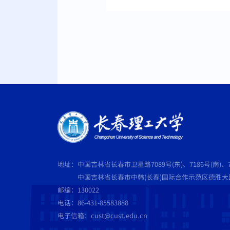
地址：中国吉林省长春市卫星路7089号(东)、7186号(南)、7
中国吉林省长春市中韩(长春)国际合作示范区德胜大路5
邮编：130022
电话：86-431-85583888
电子信箱：cust@cust.edu.cn