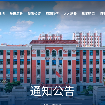
概况
党建思政
院系设置
师资队伍
人才培养
科学研究
招
通知公告
首页
-
通知公告