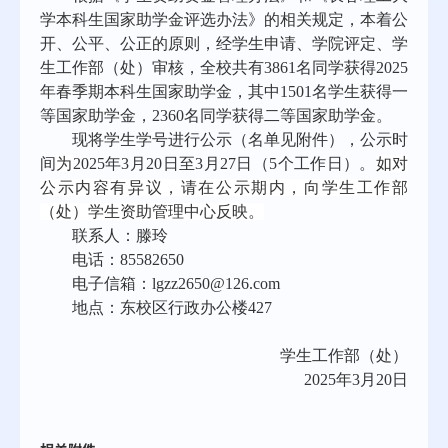
学本科生国家助学金评选办法》的相关规定，本着公
开、公平、公正
的原则，
经学生申请、学院评定、学
生工作部（处）审核，全校共有
3861
名
同学
获得
202
5
年
春
季
期本科生
国家助学金
，
其
中
1501名学生获得一
等国家助学金，2360
名同学获得二等国家助学金
。
现将学生学号进行公示（名单见附件），公示时
间
为
2025年
3
月
20
日至
3
月
27
日（
5个工作日）
。
如对
公示内容有异议，请在公示期内，向学生工作部
（处）学生资助管理中心反映。
联系人：
滕玲
电话：
85582650
电子信箱：
lgzz2650@126.com
地点：东校区行政办公楼
427
学生工作部（处）
2025年3月20日