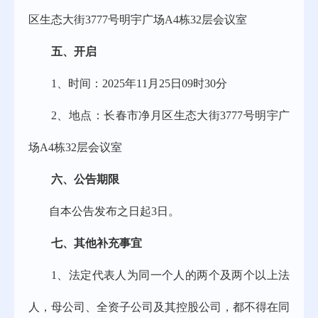
区生态大街
3777号明宇广场A4栋32层会议室
五、
开启
1、
时间：
202
5
年
11
月
25
日
09
时
30分
2、
地点：长春市净月区生态大街
3777号明宇广
场A4栋32层会议室
六、
公告期限
自本公告发布之日起
3日。
七、
其他补充事宜
1、
法定代表人为同一个人的两个及两个以上法
人，母公司、全资子公司及其控股公司，都不得在同