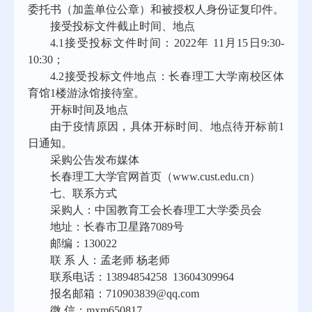
委托书（加盖单位公章）和被授权人身份证复印件。
接受投标文件截止时间、地点
4.1
接受投标文件时间：
2022
年
11
月
15
日
9:30-
10:30
；
4.2
接受投标文件地点：长春理工大学南校区体
育馆
1
楼游泳馆接待室。
开标时间及地点
由于疫情原因，具体开标时间、地点待开标前
1
日通知。
采购公告发布媒体
长春理工大学官网首页（
www.cust.edu.cn
）
七、联系方式
采购人：中国教育工会长春理工大学委员会
地址：长春市卫星路
7089
号
邮编：
130022
联 系 人：孟老师
杨老师
联系电话：
13894854258 13604309964
报名邮箱：
710903839@qq.com
微 信：
mxm650817