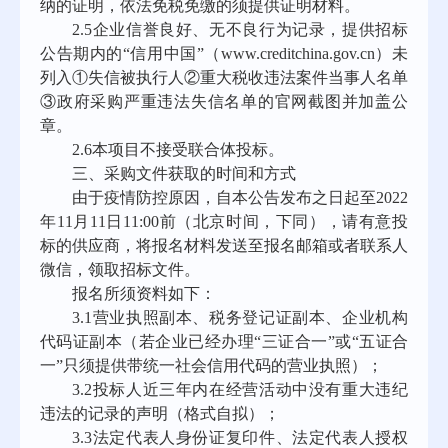
纳的证明，依法免税免缴的须提供证明材料。
2.5
企业信誉良好、无不良行为记录，提供招标
公告期内的“信用中国”（
www.creditchina.gov.cn
）未
列入①失信被执行人②重大税收违法案件当事人名单
③政府采购严重违法失信名单的官网截图并加盖公
章。
2.6
本项目不接受联合体投标。
三、采购文件获取的时间和方式
由于疫情防控原因，自本公告发布之日起至
2022
年
11
月
11
日
11:00
前（北京时间，下同），请有意投
标的供应商，将报名材料发送至报名邮箱或者联系人
微信，领取招标文件。
报名所须资料如下：
3.1
营业执照副本、税务登记证副本、企业机构
代码证副本（若企业已经办理“三证合一”或“五证合
一”只须提供带统一社会信用代码的营业执照）；
3.2
投标人近三年内在经营活动中没有重大违纪
违法的记录的声明（格式自拟）；
3.3
法定代表人身份证复印件、法定代表人授权