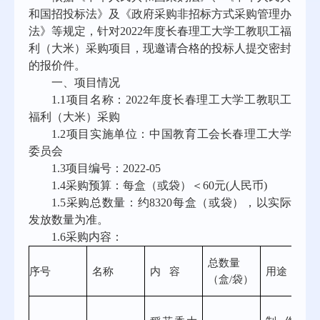
和国招投标法》及《政府采购非招标方式采购管理办
法》等规定，针对
2022
年度长春理工大学工教职工福
利（大米）采购项目，现邀请合格的投标人提交密封
的报价件。
一、项目情况
1.1
项目名称：
2022
年度长春理工大学工教职工
福利（大米）采购
1.2
项目实施单位：中国教育工会长春理工大学
委员会
1.3
项目编号：
2022-05
1.4
采购预算：每盒（或袋）＜
60
元
(
人民币
)
1.5
采购总数量：约
8320
每盒（或袋），以实际
发放数量为准。
1.6
采购内容：
总数量
序号
名称
内 容
用途
（盒
/
袋）