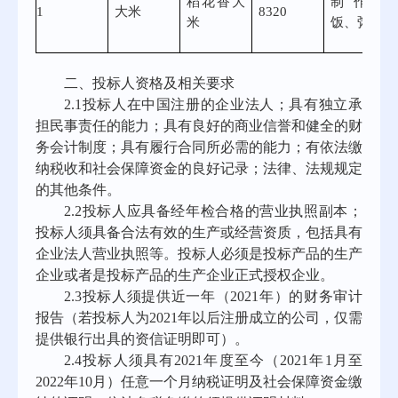
稻花香大
制作米
1
大米
8320
米
饭、粥等
二、投标人资格及相关要求
2.1
投标人在中国注册的企业法人；具有独立承
担民事责任的能力；具有良好的商业信誉和健全的财
务会计制度；具有履行合同所必需的能力；有依法缴
纳税收和社会保障资金的良好记录；法律、法规规定
的其他条件。
2.2
投标人应具备经年检合格的营业执照副本；
投标人须具备合法有效的生产或经营资质，包括具有
企业法人营业执照等。投标人必须是投标产品的生产
企业或者是投标产品的生产企业正式授权企业。
2.3
投标人须提供近一年（
2021
年）的财务审计
报告（若投标人为
2021
年以后注册成立的公司，仅需
提供银行出具的资信证明即可）。
2.4
投标人须具有
2021
年度至今（
2021
年
1
月至
2022
年
10
月）任意一个月纳税证明及社会保障资金缴