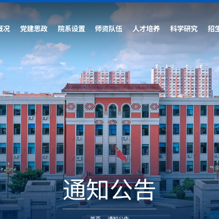
概况
党建思政
院系设置
师资队伍
人才培养
科学研究
招
通知公告
首页
-
通知公告