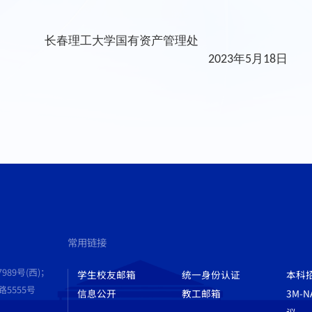
春理工大学国有资产管理处
年
月
日
2023
5
18
常用链接
989号(西)；
学生校友邮箱
统一身份认证
本科
555号
信息公开
教工邮箱
3M-
议