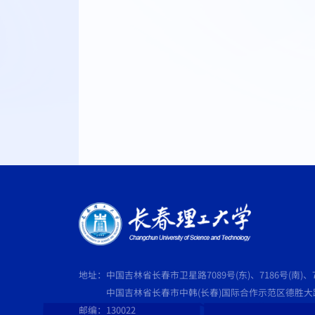
长
地址：中国吉林省长春市卫星路7089号(东)、7186号(南)、7
中国吉林省长春市中韩(长春)国际合作示范区德胜大路5
邮编：130022