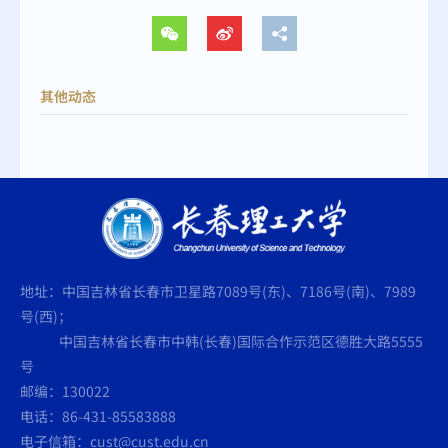
其他动态
地址：中国吉林省长春市卫星路7089号(东)、7186号(南)、7989
号(西)；
中国吉林省长春市中韩(长春)国际合作示范区德胜大路5555
号
邮编：130022
电话：86-431-85583888
电子信箱：cust@cust.edu.cn