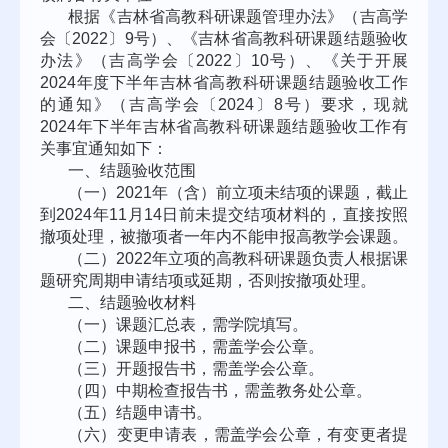
根据《吉林省高教科研课题管理办法》（吉高学
会〔
2022
〕
9
号）、《吉林省高教科研课题结题验收
办法》（吉高学会〔
2022
〕
10
号）、《关于开展
2024
年度下半年吉林省高教科研课题结题验收工作
的通知》（吉高学会〔
2024
〕
8
号）要求，现就
2024
年下半年吉林省高教科研课题结题验收工作有
关事宜通知如下：
一、结题验收范围
（一）
2021
年（含）前立项未结项的课题，截止
到
2024
年
11
月
14
日前未提交结项材料的，直接按照
撤项处理，被撤项者一年内不能申报高教学会课题。
（二）
2022
年立项的高教科研课题负责人根据课
题研究周期申请结项或延期，否则按撤项处理。
二、结题验收材料
（一）课题汇总表，需学院填写。
（二）课题申报书，需盖学会公章。
（三）开题报告书，需盖学会公章。
（四）中期检查报告书，需盖教务处公章。
（五）结题申请书。
（六）变更申请表，需盖学会公章，有变更者提