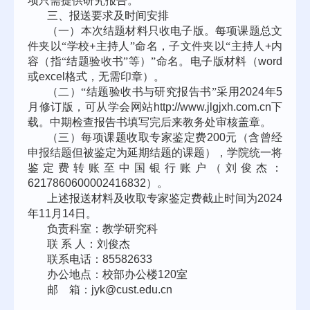
项只需提供研究报告。
三、报送要求及时间安排
（一）本次结题材料只收电子版。每项课题总文
件夹以“学校
+
主持人”命名，子文件夹以“主持人
+
内
容（指“结题验收书”等）”命名。电子版材料（
word
或
excel
格式，无需印章）。
（二）“结题验收书与研究报告书”采用
2024
年
5
月修订版，可从学会网站
http://www.jlgjxh.com.cn
下
载。中期检查报告书填写完后来教务处审核盖章。
（三）每项课题收取专家鉴定费
200
元（含曾经
申报结题但被鉴定为延期结题的课题），学院统一将
鉴定费转账至中国银行账户（刘俊杰：
6217860600002416832
）。
上述报送材料及收取专家鉴定费截止时间为
2024
年
11
月
14
日。
负责科室：教学研究科
联
系
人：刘俊杰
联系电话：
85582633
办公地点：校部办公楼
120
室
邮
箱：
jyk@cust.edu.cn