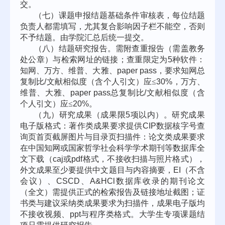
交。
（七）课题申报结题基础条件审核表，每位结题
负责人都需填写，尤其复合影响因子栏不能空，否则
不予结题。由学院汇总后统一提交。
（八）结题研究报告。需附查重报告（需盖教务
处公章）与检索网址的链接；查重限定为
5
种软件：
知网、万方、维普、大雅、
paper pass
，要求知网总
复制比
/
文献相似度（含个人引文）应≤
30%
，万方、
维普、大雅、
paper pass
总复制比
/
文献相似度（含
个人引文）应≤
20%
。
（九）研究成果（成果限
5
项以内）。研究成果
电子版格式：著作类成果要求提供
CIP
数据核字号查
询页首页截屏图片与目录页扫描件：论文类成果要求
在中国知网或国家哲学社会科学学术期刊等数据库全
文下载（
caj
或
pdf
格式，不接收扫描与照片格式），
外文成果至少要提供中文题目与内容摘要，
EI
（不含
会议）、
CSCD
、
A&HCl
数据库收录的期刊论文
（全文）需提供正式的检索报告及链接地址截图；证
书类与建议采纳类成果要求为扫描件，成果电子版均
不接收视频、
ppt
与程序类格式。大学生专项课题结