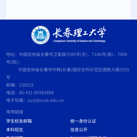
地址：中国吉林省长春市卫星路7089号(东)、7186号(南)、7989
号(西)；
中国吉林省长春市中韩(长春)国际合作示范区德胜大路5555
号
邮编：130022
电话：86-431-85583888
电子信箱：cust@cust.edu.cn
常用链接
学生校友邮箱
统一身份认证
本科招生
信息公开