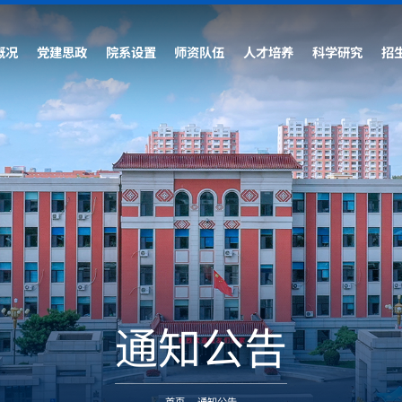
概况
党建思政
院系设置
师资队伍
人才培养
科学研究
招
通知公告
首页
-
通知公告