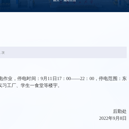
1 次
电作业，停电时间：
9
月
11
日
17
：
00——22
：
00
，停电范围：东
实习工厂、学生一食堂等楼宇。
后勤处
2022
年
9
月
8
日