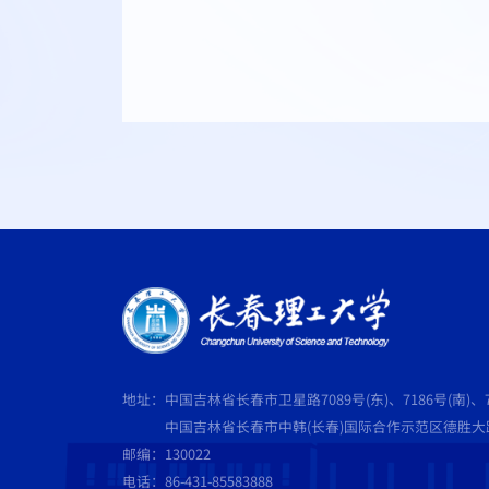
地址：中国吉林省长春市卫星路7089号(东)、7186号(南)、7
中国吉林省长春市中韩(长春)国际合作示范区德胜大路5
邮编：130022
电话：86-431-85583888