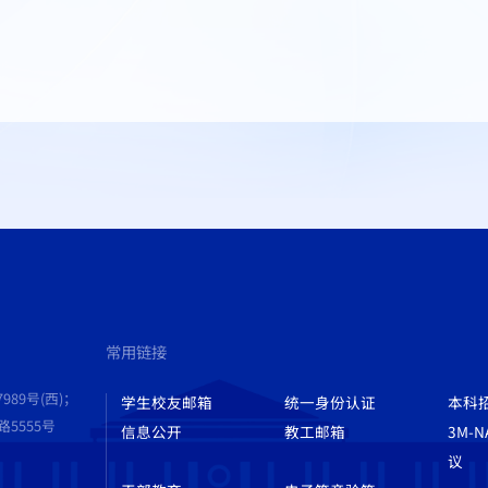
常用链接
989号(西)；
学生校友邮箱
统一身份认证
本科
555号
信息公开
教工邮箱
3M-
议