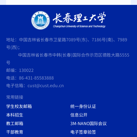
地址：中国吉林省长春市卫星路7089号(东)、7186号(南)、7989
号(西)；
中国吉林省长春市中韩(长春)国际合作示范区德胜大路5555
号
邮编：130022
电话：86-431-85583888
电子信箱：cust@cust.edu.cn
常用链接
学生校友邮箱
统一身份认证
本科招生
信息公开
教工邮箱
3M-NANO国际会议
干部教育
电子签章验签