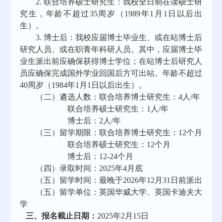
2. 联合培养硕士研究生：我校全日制在读硕士研
究生，年龄不超过35周岁（1989年1月1日以后出
生）。
3. 博士后：我校应届博士毕业生、或在站博士后
研究人员、或在职青年科研人员。其中，应届博士毕
业生派出前应确保获得博士学位；在站博士后研究人
员应确保完成国外学业回国后方可出站。年龄不超过
40周岁（1984年1月1日以后出生）。
（二）遴选人数：联合培养博士研究生
：
4人/年
联合培养硕士研究生：
1人
/年
博士后：
2人
/年
（三）留学期限：联合培养博士研究生
：
12
个月
联合培养硕士研究生：
12个月
博士后：
12-24
个月
（四）
录取
时间：
2025年4月底
（五）留学时间：最晚于
202
6
年
12月31日
前派出
（五）留学单位：英国华威大学
、英国卡迪夫大
学
三、报名截止日期：
202
5
年
2
月
1
5
日