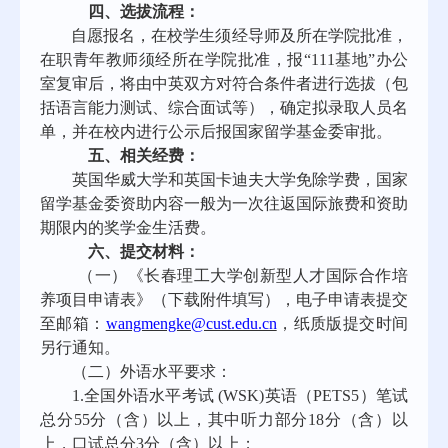
四、选拔流程：
自愿报名，
在校学生须经导师及所在学院批准，
在职青年教师须经所在学院
批准，报
“111基地”办公
室复审后，将由中英双方对符合条件者进行选拔（包
括语言能力测试、综合面试等），确定拟录取人员名
单，并在校内进行公示后报国家留学基金委审批。
五、相关经费：
英国华威大学
和英国卡迪夫大学
免除学费，国家
留学基金委资助内容一般为一次往返国际旅费和资助
期限内的奖学金生活费。
六、提交材料：
（一）《长春理工大学创新型人才国际合作培
养项目申请表》（下载附件填写），电子申请表提交
至邮箱：
wangmengke@cust.edu.cn
，纸质版提交时间
另行通知
。
（二）外语水平要求：
1.全国外语水平考试 (WSK)英语（PETS5）笔试
总分55分（含）以上，其中听力部分18分（含）以
上，口试总分3分（含）以上；