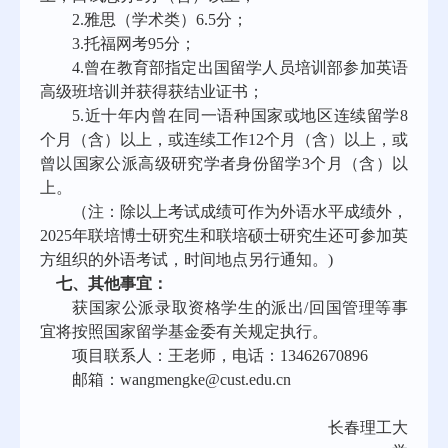
2.雅思（学术类）6.5分；
3.托福网考95分；
4.曾在教育部指定出国留学人员培训部参加英语
高级班培训并获得获结业证书；
5.近十年内曾在同一语种国家或地区连续留学8
个月（含）以上，或连续工作12个月（含）以上，或
曾以国家公派高级研究学者身份留学3个月（含）以
上。
（注：除以上考试成绩可作为外语水平成绩外，
202
5
年联培博士研究生
和联培硕士研究生
还可参加英
方组织的外语考试，时间地点另行通知。
)
七、其他事宜：
获国家公派录取资格学生的派出
/回国管理等事
宜将按照国家留学基金委有关规定执行。
项目联系人：王老师，电话：
13462670896
邮箱：
wangmengke@cust.edu.cn
长春理工大