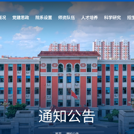
概况
党建思政
院系设置
师资队伍
人才培养
科学研究
招
通知公告
首页
-
通知公告