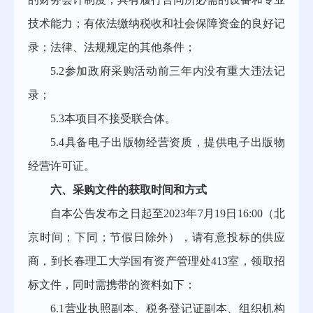
技术能力；有依法缴纳税收和社会保障资金的良好记
录；法律、法规规定的其他条件；
5.2参加政府采购活动前三年内没有重大违法记
录；
5.
3
本项目不接受联合体。
5.4具备电子出版物经营资质，提供电子出版物
经营许可证。
六、采购文件的获取时间和方式
自本公告发布之日起至
202
3
年
7
月
19
日
16:00（北
京时间
；
下同
；
节假日除外
），请有意投标的供应
商，到长春理工大学国有资产管理处
413室，领取招
标文件，同时需携带的资料如下：
6.1营业执照副本、税务登记证副本、组织机构