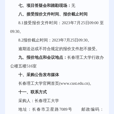
七、项目答疑会和踏勘现场：
无
八、接受报价文件时间、报价截止时间
8.1接受报价文件时间：
202
3
年
7
月
25
日
09
:
0
0 至
09
:
3
0。
8.2报价截止时间：202
3
年
7
月
25
日
09
:
3
0。
逾期送达或不符合规定的报价文件恕不接受。
九、报价地点和会议地点：
长春理工大学行政办
公楼
五
楼
516
室
十、采购公告发布媒体
长春理工大学官网首页
(
www.cust.edu.cn
)。
十一、联系方式
采购人：长春理工大学
地址：长春市卫星路
7089号 邮政编码：