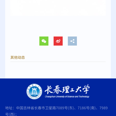
其他动态
地址：中国吉林省长春市卫星路7089号(东)、7186号(南)、7989
号(西)；