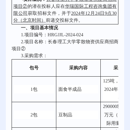
项目②
的潜在投标人应在
华瑞国际工程咨询集团有
限公司
获取招标文件，并于
2024年12月24日9点30
分（北京时间）
前递交投标文件。
一、项目基本情况
1.
项目编号：
HRGJJL-2024-024
2.项目名称：长春理工大学零散物资供应商招商
项目②
3.采购需求：
包号
采购内容
采购预
125吨，87
1包
面食半成品
2024年实
参考
290000块/斤
2包
豆制品
万元（以20
际用量为参