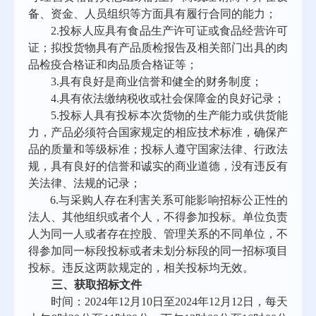
备、资金、人员组织等方面具有履行合同的能力
；
2.
投标人应具有
食品生产
许可证
或食品经营
许可
证；拟投货物具有产品
质检
报告及相关部门出具的肉
品检疫合格证和肉品质合格证等
；
3.具有良好是
商业信誉和健全的财务制度；
4.具
有依法缴纳税收
或社会保障金
的良好记录
；
5.投标人具有投标本次货物的
生产能力或供货能
力，产品必须符合国家规定的相应技术标
准，确保产
品的质量和等级标准；投标人
遵守国家法律、行政法
规，具有良好的信誉和诚实的商业道德，没有违反有
关法律、法规的记录
；
6.与采购人存在利害关系可能影响招标公正性的
法人、其他组织或者个人，不得参加投标。单位负责
人为同一人或者存在控股、管理关系的不同单位，不
得参加同一标段投标或者未划分标段的同一招标项目
投标。违反这两款规定的，相关投标均无效。
三、获取
招标
文件
时间：
202
4
年
12
月
10
日至
202
4
年
12
月
12
日，每天