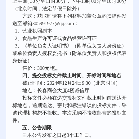
上午
8
时
30
分至
11时30分，下午13时00分至16时00分
（北京时间，法定节假日除外）
方式：获取时请
将
下列材料加盖公章的
扫描件发
送至邮箱
305991977@qq.com
：
1
、
营业执照副本
2
、
食品生产
许可证
或食品经营
许可证
3
、
《单位负责人证明书》（附单位负责人身份证）
或单位负责人授权委托书（附单位负责人和授权代表
身份证）
售价：
300
元
/包
。
四、提交投标文件
截止时间、开标时间和地点
截止时间
：
202
4
年
12
月
24
日
9:30
（北京时间）
地点：
长春商会大厦
4楼诚信厅
投标文件必须在递交投标文件截止时间前送达开
标地点，逾期送达、密封和标注错误的投标文件，采
购代理机构恕不接收。本次采购不接收邮寄的投标文
件。
五
、
公告期限
自本公告发布之日起
3个工作日。