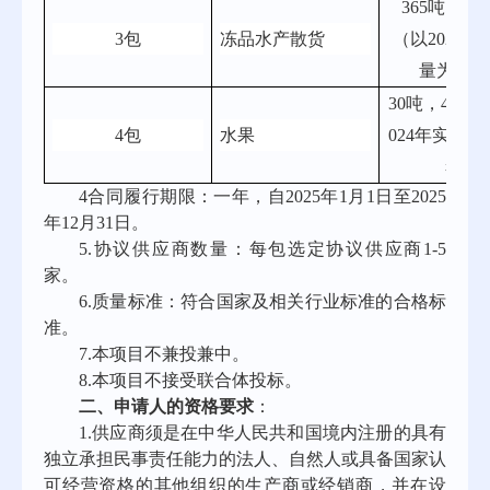
365吨，41
3包
冻品水产散货
（以2024
量为参考
30吨，40万
4包
水果
024年实际
考）
4合同履行期限：一年，自2025年1月1日至2025
年12月31日。
5.协议供应商数量：每包选定协议供应商1-5
家。
6.质量标准：符合国家及相关行业标准的合格标
准。
7.本项目不兼投兼中。
8.本项目不接受联合体投标。
二、申请人的资格要求
：
1.
供应商须是在中华人民共和国境内注册的具有
独立承担民事责任能力的法人、自然人或具备国家认
可经营资格的其他组织
的
生产商或经销商
，并在设