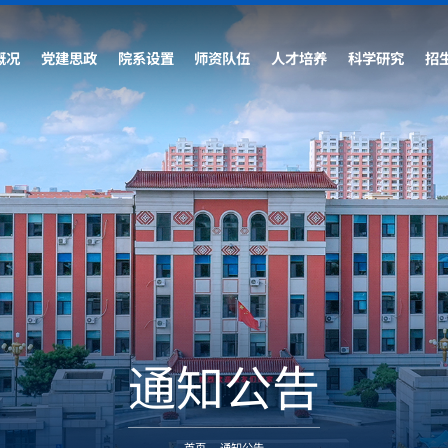
概况
党建思政
院系设置
师资队伍
人才培养
科学研究
招
通知公告
首页
-
通知公告