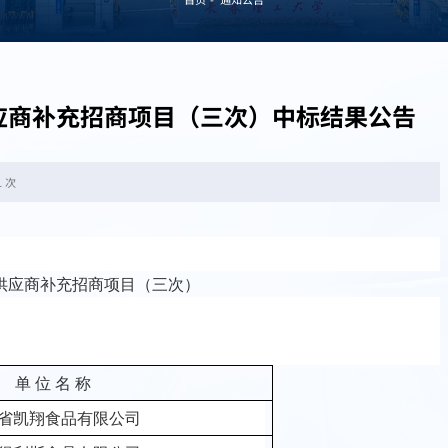
应商补充招商项目（三次）中标结果公告
1 次
供应商补充招商项目
（
三次
）
单
位
名
称
省凯翔食品有限公司