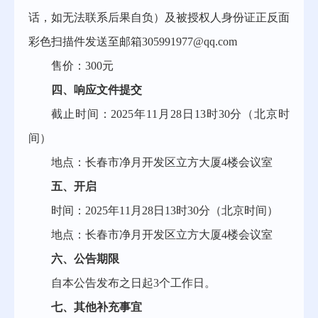
话，如无法联系后果自负
）
及被授权人身份证正反面
彩色扫描件发送至
邮箱
305991977@qq.com
售价：
3
00元
四、响应文件提交
截止时间：
2025年11月
28
日
13
时
30分
（北京时
间）
地点：长春市净月开发区立方大厦
4
楼会议室
五、开启
时间：
2025年11月
28
日
13
时
30分
（北京时间）
地点：长春市净月开发区立方大厦
4
楼会议室
六、公告期限
自本公告发布之日起
3个工作日。
七、
其他补充事宜