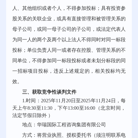
人、其他组织或者个人，不得参加投标；具有投资参
股关系的关联企业，或具有直接管理和被管理关系的
母子公司，或同一母子公司的子公司，或法定代表人
为同一人的两个及两个以上法人不得同时对同一标段
投标；单位负责人同一或者存在控股、管理关系的不
同单位，不得参加同一标段投标或者未划分标段的同
一招标项目投标，违反上述规定的，相关投标均无
效。
三、获取
竞争性谈判文件
1.
时间：
202
5
年
11
月
20
日至
202
5
年
11
月
24
日，每
天上午
8:30至11:30，下午13:00至16:00（北京时间，
法定节假日除外 ）
地点：
华瑞国际工程咨询集团有限公司
方式：将营业执照、授权委托书
（
须注明联系电