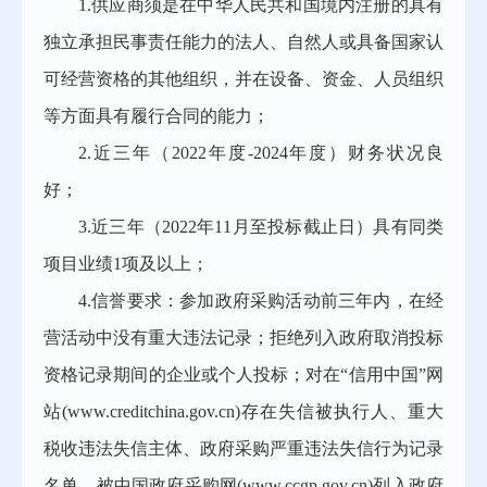
1.
供应商须是在中华人民共和国境内注册的具有
独立承担民事责任能力的法人、自然人或具备国家认
可经营资格的其他组织，并在设备、资金、人员组织
等方面具有履行合同的能力；
2.
近
三
年（
2022年
度
-
202
4
年度）财务状况良
好；
3.
近三年（
2022年11月至投标截止日）具有同类
项目业绩1项及以上；
4.
信誉要求：参加政府采购活动前三年内，在经
营活动中没有重大违法记录；拒绝列入政府取消投标
资格记录期间的企业或个人投标；对在
“信用中国”网
站(www.creditchina.gov.cn)存在失信被执行人、重大
税收违法失信主体、政府采购严重违法失信行为记录
名单，被中国政府采购网(www.ccgp.gov.cn)列入政府