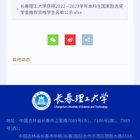
长春理工大学获得2022—2023学年本科生国家励志奖
学金推荐资格学生名单公示.xlsx
其他动态
地址：中国吉林省长春市卫星路7089号(东)、7186号(南)、7989
号(西)；
中国吉林省长春市中韩(长春)国际合作示范区德胜大路5555