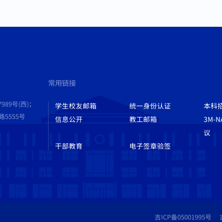
常用链接
989号(西)；
学生校友邮箱
统一身份认证
本科
555号
信息公开
教工邮箱
3M-
议
干部教育
电子签章验签
吉ICP备05001995号