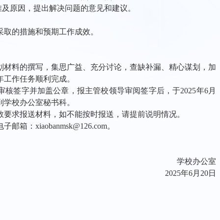
难及原因，提出解决问题的意见和建议。
采取的措施和预期工作成效。
划材料的撰写，集思广益、充分讨论，查缺补漏、精心谋划，加
年工作任务顺利完成。
审核签字并加盖公章，报主管校领导审阅签字后，于
202
5
年
6月
到学校办公室秘书科。
数要求报送材料，如不能按时报送，请提前说明情况。
电子邮箱：xiaobanmsk@126.com。
学校办公室
202
5
年
6月
20
日