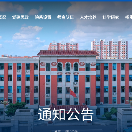
概况
党建思政
院系设置
师资队伍
人才培养
科学研究
招
通知公告
首页
-
通知公告