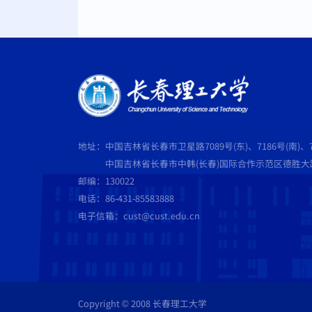
地址：中国吉林省长春市卫星路7089号(东)、7186号(南)、7
中国吉林省长春市中韩(长春)国际合作示范区德胜大路5
邮编：130022
电话：86-431-85583888
电子信箱：cust@cust.edu.cn
Copyright © 2008 长春理工大学