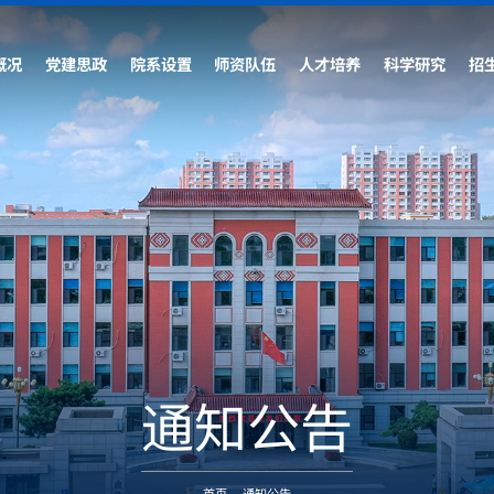
概况
党建思政
院系设置
师资队伍
人才培养
科学研究
招
通知公告
首页
-
通知公告