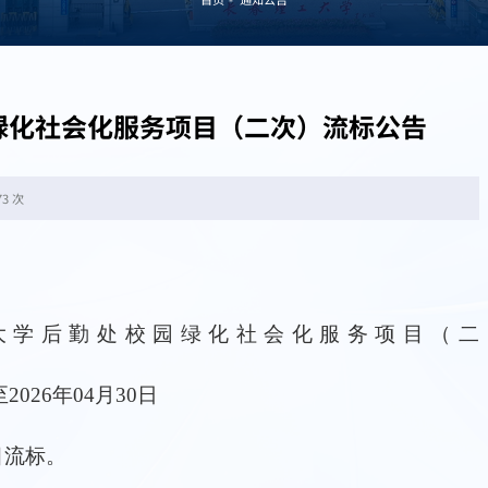
绿化社会化服务项目（二次）流标公告
73 次
9
大学后勤处校园绿化社会化服务项目
（
二
至
2026
年
04
月
30
日
目流标。