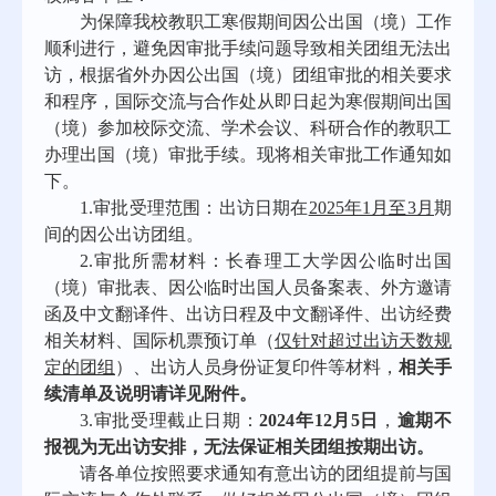
为保障我校教职工寒假期间因公出国（境）工作
顺利进行，避免因审批手续问题导致相关团组无法出
访，根据省外办因公出国（境）团组审批的相关要求
和程序，国际交流与合作处从即日起为寒假期间出国
（境）参加校际交流、学术会议、科研合作的教职工
办理出国（境）审批手续。现将相关审批工作通知如
下。
1.
审批受理范围：出访日期在
2025年1月至3月
期
间的因公出访团组。
2.
审批所需材料：长春理工大学因公临时出国
（境）审批表、因公临时出国人员备案表、外方邀请
函及中文翻译件、出访日程及中文翻译件、出访经费
相关材料、国际机票预订单（
仅针对超过出访天数规
定的团组
）、出访人员身份证复印件等材料，
相关手
续清单及说明请详见附件。
3.
审批受理截止日期：
2024年12月5日
，
逾期不
报视为无出访安排，无法保证相关团组按期出访。
请各单位按照要求通知有意出访的团组提前与国