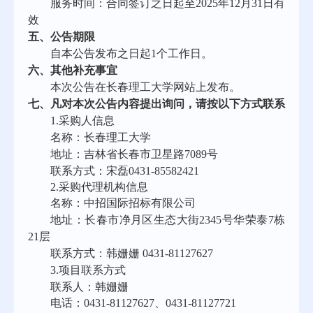
服务时间：
合同签订之日起至
2025年12月31日有
效
五、
公告期限
自本公告发布之日起
1
个工作日。
六
、其他补充事宜
本次公告在
长春理工大学
网站上发布
。
七
、凡对本次公告内容提出询问，请按以下方式联系
1.采购人信息
名称：长春理工大学
地址：
吉林省长春市卫星路
7089号
联系方式
：
宋磊
0431-85582
421
2.采购代理机构信息
名称：中招国际招标有限公司
地址：长春市净月区生态大街
2345号华荣泰7栋
21层
联系方式：韩姗姗
0431-81127627
3
.
项目联系方式
联系人：韩姗姗
电话：
0431-81127627、0431-81127721