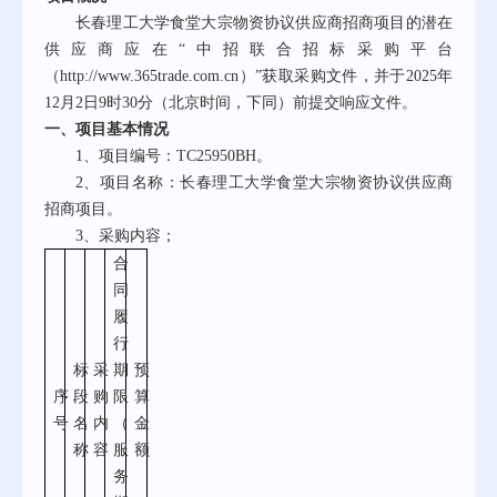
长春理工大学食堂大宗物资协议供应商招商项目的
潜在
供应商
应在
“中招联合招标采购平台
（http://www.365trade.com.cn）”
获取采购文件
，并于
202
5
年
12
月
2
日
9时
30分
（北京时间
，
下同
）前提交响应文件。
一、项目基本情况
1、项目编号：TC25950BH。
2、项目名称：长春理工大学食堂大宗物资协议供应商
招商项目。
3、
采购内容；
合
同
履
行
标
采
期
预
序
段
购
限
算
号
名
内
（
金
称
容
服
额
务