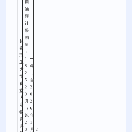
用
油
预
计
采
购
长
量
春
：
理
1
一
工
8
年
大
2
，
学
5
自
食
2
2
堂
0
0
大
升
2
宗
（
6
物
以
年
资
2
1
协
0
月
2