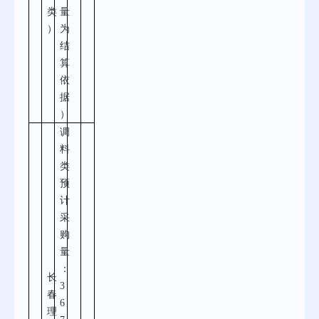
类
量
）
为
结
算
依
据
）
调
料
类
预
计
采
购
量
：
长
3
春
6
理