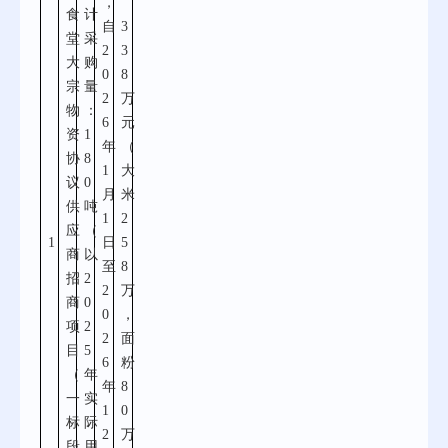
，
食
计
自
3
堂
采
2
3
大
购
0
8
宗
量
2
万
物
：
6
元
资
1
年
（
协
8
1
大
议
0
月
米
供
吨
1
2
应
（
1
日
5
商
以
至
8
招
2
2
万
商
0
0
，
项
2
2
面
目
5
6
粉
（
年
年
8
一
实
1
0
标
际
2
万
段
用