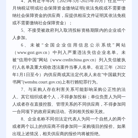
4、
具有近半年内（
2025年
5
月
-2025年
10
月）任意一个
月纳税证明或社会保障资金缴纳证明
(依法免税或不需要缴
纳社会保障资金的供应商，应提供相应文件证明其依法免税
或不需要缴纳社会保障资金）
；
5、
不接受被政府列入取消投标资格期限内的企业或个
人参加。
6、
未被
“全国企业信用信息公示系统”网站
（www.gsxt.gov.cn）中列入严重违法失信企业名单。未
被“信用中国”网站（www.creditchina.gov.cn）列入失信被执
行人名单及重大税收违法案件当事人名单。在近三年（2022
年1月1日至今）内供应商或其法定代表人未在“中国裁判文
书网”(wenshu.court.gov.cn)上有行贿犯罪行为。
7、
与采购人存在利害关系可能影响采购公正性的法
人、其它组织或者个人，不得参加投标；单位负责人为同一
人或者存在直接控股、管理关系的不同供应商，不得参加同
一合同项下的政府采购活动。否则相关投标无效。
8、
企业名称不同但法定代表人为同一个自然人的两个
或者两个以上的供应商不得参加同一采购项目的报价。如果
出现上述情况，相关供应商的报价均将被拒绝。