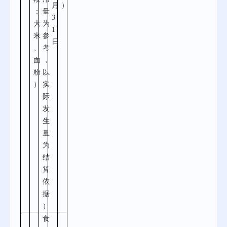
月
）
：
量
3
大
为
1
米
参
日
、
考
面
，
粉
以
）
实
际
发
生
量
为
结
算
依
据
）
食