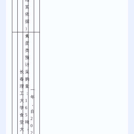
算
依
据
）
禽
蛋
类
预
计
长
采
春
购
理
量
一
工
：
年
大
1
，
学
6
自
食
5
2
堂
吨
0
大
（
2