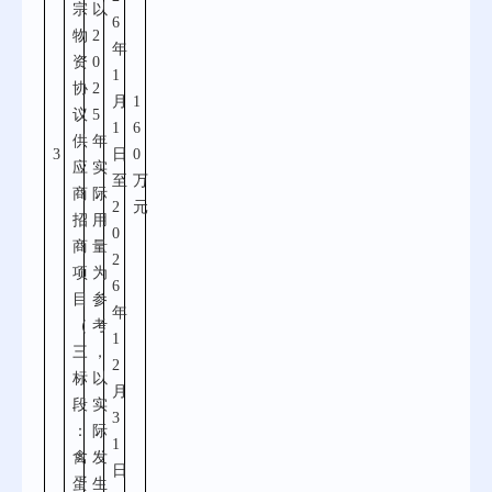
宗
以
6
物
2
年
资
0
1
协
2
月
1
议
5
1
6
供
年
3
日
0
应
实
至
万
商
际
2
元
招
用
0
商
量
2
项
为
6
目
参
年
（
考
1
三
，
2
标
以
月
段
实
3
：
际
1
禽
发
日
蛋
生