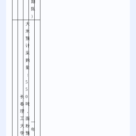
期
限
）
大
米
预
计
采
购
量
：
5
5
长
0
春
吨
理
，
工
面
一
大
粉
年
学
预