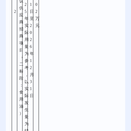
议
2
1
0
供
2
5
日
2
应
年
至
万
商
实
2
元
招
际
0
商
用
2
项
量
6
目
为
年
（
参
1
二
考
2
标
，
月
段
以
3
：
实
1
食
际
日
用
发
油
生
）
量
为
结