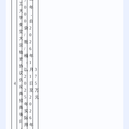
7
一
工
0
年
大
0
，
学
0
自
食
袋
2
堂
/
0
大
瓶
2
宗
/
6
物
桶
年
资
（
1
协
以
月
3
议
2
1
7
供
4
0
日
5
应
2
至
万
商
5
2
元
招
年
0
商
实
2
项
际
6
目
用
年
（