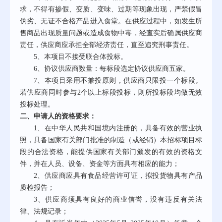
求，不得有掺假、变质、变味、过期等现象出现，严禁假冒
伪劣、无证不合格产品进入食堂。在供应过程中，如发生所
售商品出现质量问题或造成食物中毒，经查实后确属
供应商
责任，
供应商
应承担全部经济责任，直至追究刑事责任。
5、
本项目不接受联合体投标。
6、协议供应商数量：每标段选定协议供应商五家。
7、本项目采用不兼投原则，供应商只限投一个标段。
若供应商同时参与2个以上标段投标，则所投标段均做无效
投标处理。
二、申请人的资格要求：
1、
在中华人民共和国境内注册
的
，具备有效的营业执
照，具备国家有关部门批准的制造（或经销）本招标项目标
段的合法资格，能提供国家有关部门颁发的有效的资格文
件
，
并在人员、设备、资金等方面具有相应的能力
；
2、供应商应具有食品经营许可证，拟投货物具有产品
质检报告；
3、
供应商须具有良好的商业信誉，没有违反有关法
律、法规记录；