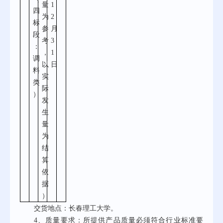
量
1
四
为
2
标
参
月
段
考
3
：
，
1
调
以
日
料
实
类
际
）
发
生
量
为
结
算
依
据
）
交货地点：
长春理工大学。
4、
质量
要求
：所提供产品质量必须符合行业标准要