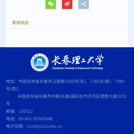
其他动态
地址：中国吉林省长春市卫星路7089号(东)、7186号(南)、7989
号(西)；
中国吉林省长春市中韩(长春)国际合作示范区德胜大路5555
号
邮编：130022
电话：86-431-85583888
电子信箱：cust@cust.edu.cn