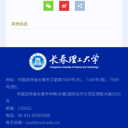
其他动态
地址：中国吉林省长春市卫星路7089号(东)、7186号(南)、7989
号(西)；
中国吉林省长春市中韩(长春)国际合作示范区德胜大路5555
号
邮编：130022
电话：86-431-85583888
电子信箱：cust@cust.edu.cn