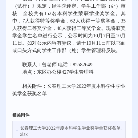
（试行）》规定，经学院评定、学生工作部（处）审
核，全校共有
152
名本科学生荣获学业奖学金。其
中，
7
人获得特等奖学金，
62
人获得一等奖学金，
35
人获得二等奖学金，
48
人获得三等奖学金。现将获奖
学金学生名单进行公示，公示时间为
10
月
7
日至
10
月
11
日。如对公示内容有异议，请于
10
月
11
日前以书面
或口头方式向学生工作部（处）学生管理科反映。
联系人：曾老师
电话：
85582649
地点：东区办公楼
427
学生管理科
相关附件：长春理工大学
2022
年度本科学生学业
奖学金获奖名单
相关附件
长春理工大学2022年度本科学生学业奖学金获奖名单.
xlsx