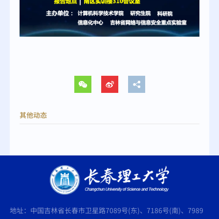
其他动态
地址：中国吉林省长春市卫星路7089号(东)、7186号(南)、7989