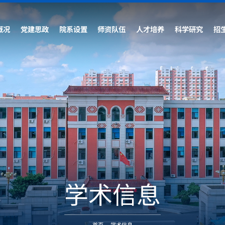
概况
党建思政
院系设置
师资队伍
人才培养
科学研究
招
学术信息
首页
-
学术信息