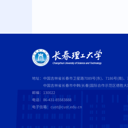
地址：中国吉林省长春市卫星路7089号(东)、7186号(南)、7
中国吉林省长春市中韩(长春)国际合作示范区德胜大路5
邮编：130022
电话：86-431-85583888
电子信箱：cust@cust.edu.cn