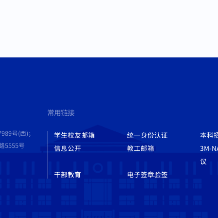
常用链接
989号(西)；
学生校友邮箱
统一身份认证
本科
555号
信息公开
教工邮箱
3M-
议
干部教育
电子签章验签