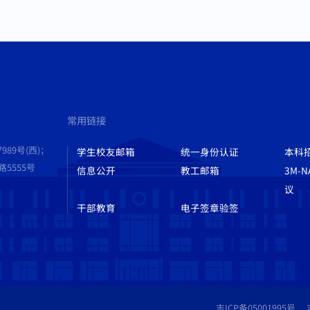
常用链接
989号(西)；
学生校友邮箱
统一身份认证
本科
555号
信息公开
教工邮箱
3M-
议
干部教育
电子签章验签
吉ICP备05001995号