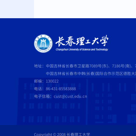
地址：中国吉林省长春市卫星路7089号(东)、7186号(南)、7
中国吉林省长春市中韩(长春)国际合作示范区德胜大路5
邮编：130022
电话：86-431-85583888
电子信箱：cust@cust.edu.cn
Copyright © 2008 长春理工大学