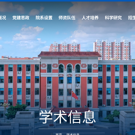
概况
党建思政
院系设置
师资队伍
人才培养
科学研究
招
学术信息
首页
-
学术信息