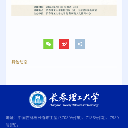
其他动态
地址：中国吉林省长春市卫星路7089号(东)、7186号(南)、7989
号(西)；