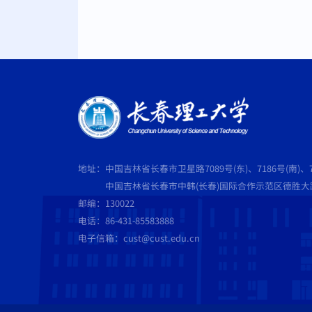
地址：中国吉林省长春市卫星路7089号(东)、7186号(南)、7
中国吉林省长春市中韩(长春)国际合作示范区德胜大路5
邮编：130022
电话：86-431-85583888
电子信箱：cust@cust.edu.cn