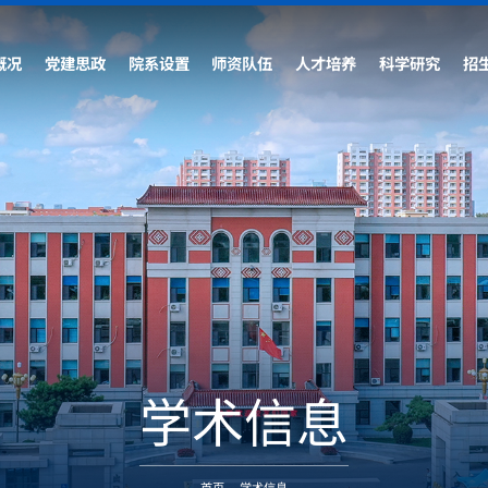
概况
党建思政
院系设置
师资队伍
人才培养
科学研究
招
学术信息
首页
-
学术信息