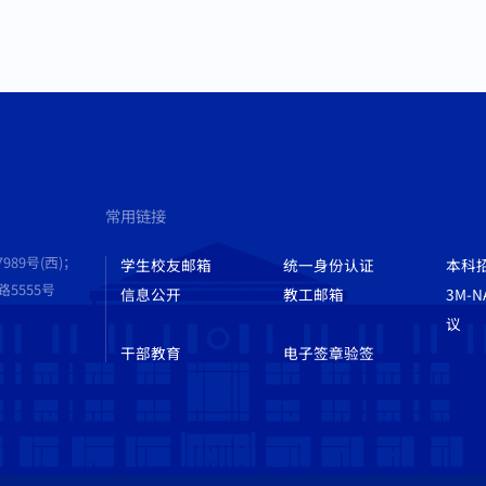
常用链接
989号(西)；
学生校友邮箱
统一身份认证
本科
555号
信息公开
教工邮箱
3M-
议
干部教育
电子签章验签