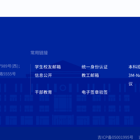
常用链接
989号(西)；
学生校友邮箱
统一身份认证
本科
555号
信息公开
教工邮箱
3M-
议
干部教育
电子签章验签
吉ICP备05001995号