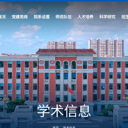
概况
党建思政
院系设置
师资队伍
人才培养
科学研究
招
学术信息
首页
-
学术信息