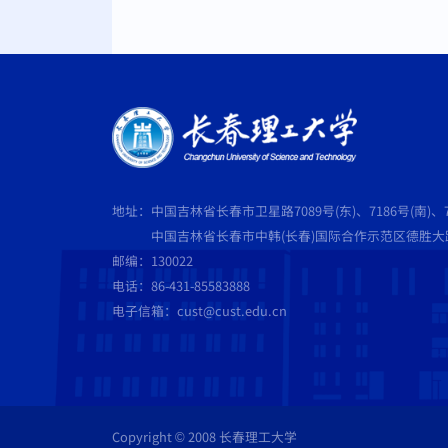
地址：中国吉林省长春市卫星路7089号(东)、7186号(南)、7
中国吉林省长春市中韩(长春)国际合作示范区德胜大路5
邮编：130022
电话：86-431-85583888
电子信箱：cust@cust.edu.cn
Copyright © 2008 长春理工大学